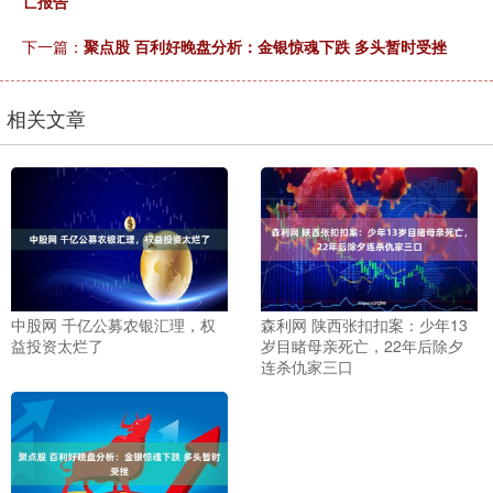
亡报告
下一篇：
聚点股 百利好晚盘分析：金银惊魂下跌 多头暂时受挫
相关文章
中股网 千亿公募农银汇理，权
森利网 陕西张扣扣案：少年13
益投资太烂了
岁目睹母亲死亡，22年后除夕
连杀仇家三口