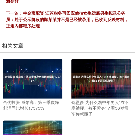
新标杆
下一篇：
牛金宝配资 江苏税务再回应偷拍女生裙底男生拟录公务
员：处于公示阶段的顾某某并不是已经被录用，已收到反映材料，
正走内部程序处理
相关文章
合优投资 威尔高：第三季度净
锦盈多 为什么劝中年男人“衣不
利润同比增长17575%
塞裤腰、裤不紧身”？看56岁雷
军你就懂了