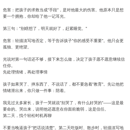
危害：把孩子的求救当成"手段"，是对他最大的伤害。他原本只是想
要一个拥抱，你却给了他一记耳光。
第三句："别瞎想了，明天就好了，赶紧睡觉。"
危害：轻描淡写地否定，等于告诉孩子"你的感受不重要"。他只会更
孤独、更绝望。
光说对第一句话还不够，接下来怎么做，决定了孩子愿不愿意继续信
任你。
先处理情绪，再处理事情
孩子如果哭了、摔东西了、不说话了，都不要急着"教育"。先让他把
情绪泄出来，你只做一件事：陪着。
我见过太多家长，孩子一哭就说"别哭了，有什么好哭的"——这是最
要命的。哭出来，说明他还愿意在你面前脆弱，这是信任。
第二天，找个轻松时机再聊
不要当晚逼孩子"把话说清楚"。第二天吃饭时、散步时，轻描淡写地