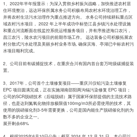
1、2022年半年报显示：为深入贯彻乡村振兴战略，加快推进农村居
住环境整治，远达环保所属水务公司积极布局农村水环境治理工作，
并将农村生活污水治理作为重点推进方向。 水务公司持续耕耘重点区
域农村污水项目， 2022 年上半年成功中标垫江县乡镇污水处理设施
和重点河流断面在线监控系统运维服务项目，并有序推进海口农污，
昌江农污，陵水农污项目的前期市场工作。 远达装备公司积极拓展农
村分散式污水处理及美丽乡村业务市场, 确保滨海、亭湖已中标农村污
水项目顺利完成。
2、公司目前有碳捕捉技术，在重庆合川有国内首台套万吨级碳捕捉装
置。
3、2017年，公司首个土壤修复项目——重庆川仪铅污染土壤修复
EPC 项目圆满完成，正在实施湖南邵阳两沟镉污染修复 EPC 项目；
公司的SCR脱硝技术（后端脱硝）属于国家环保部提倡的主流技术路
径，也是达到氮氧化物排放极限值100mg/m3所必需使用的技术，其
使用的脱硝催化剂3-5年需要更换，公司是国内能生产脱硝催化剂的为
数不多的企业之一。
展开剩余68%
4、根据2025年6月10日公告：截至 2024 年 12 月 31 日，本公司以