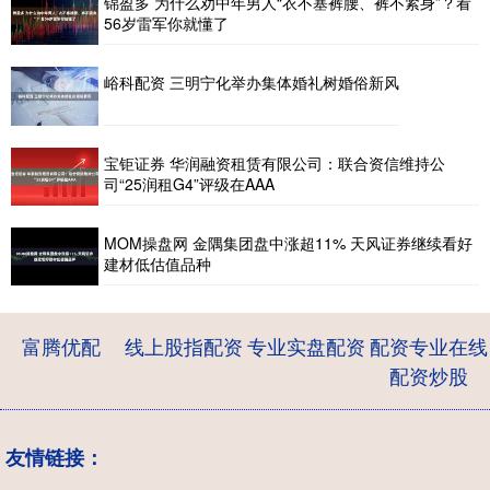
锦盈多 为什么劝中年男人“衣不塞裤腰、裤不紧身”？看
56岁雷军你就懂了
峪科配资 三明宁化举办集体婚礼树婚俗新风
宝钜证券 华润融资租赁有限公司：联合资信维持公
司“25润租G4”评级在AAA
MOM操盘网 金隅集团盘中涨超11% 天风证券继续看好
建材低估值品种
富腾优配
线上股指配资
专业实盘配资
配资专业在线
配资炒股
友情链接：