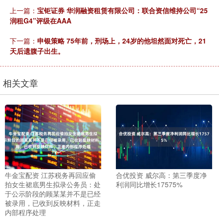
上一篇：
宝钜证券 华润融资租赁有限公司：联合资信维持公司“25
润租G4”评级在AAA
下一篇：
申银策略 75年前，刑场上，24岁的他坦然面对死亡，21
天后遗腹子出生。
相关文章
牛金宝配资 江苏税务再回应偷
合优投资 威尔高：第三季度净
拍女生裙底男生拟录公务员：处
利润同比增长17575%
于公示阶段的顾某某并不是已经
被录用，已收到反映材料，正走
内部程序处理