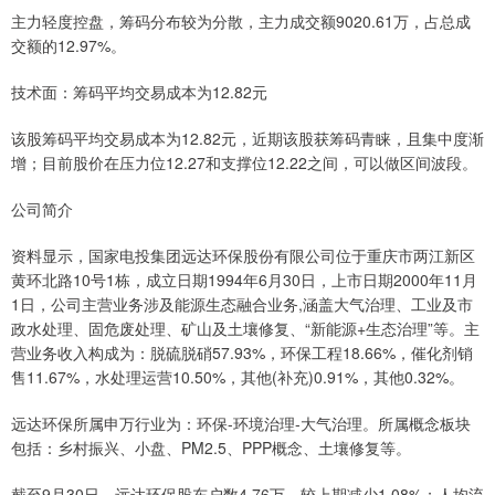
主力轻度控盘，筹码分布较为分散，主力成交额9020.61万，占总成
交额的12.97%。
技术面：筹码平均交易成本为12.82元
该股筹码平均交易成本为12.82元，近期该股获筹码青睐，且集中度渐
增；目前股价在压力位12.27和支撑位12.22之间，可以做区间波段。
公司简介
资料显示，国家电投集团远达环保股份有限公司位于重庆市两江新区
黄环北路10号1栋，成立日期1994年6月30日，上市日期2000年11月
1日，公司主营业务涉及能源生态融合业务,涵盖大气治理、工业及市
政水处理、固危废处理、矿山及土壤修复、“新能源+生态治理”等。主
营业务收入构成为：脱硫脱硝57.93%，环保工程18.66%，催化剂销
售11.67%，水处理运营10.50%，其他(补充)0.91%，其他0.32%。
远达环保所属申万行业为：环保-环境治理-大气治理。所属概念板块
包括：乡村振兴、小盘、PM2.5、PPP概念、土壤修复等。
截至9月30日，远达环保股东户数4.76万，较上期减少1.08%；人均流